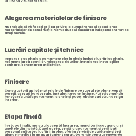
utilizând vizualizarea 3D.
Alegerea materialelor de finisare
Nu trebuie să vă faceți griji cu privire la cumpărarea și expedierea
materialelor de construcție. Vom aduce și descărca independent tot ce
aveți nevoie.
Lucrări capitale și tehnice
Reparatie capitala apartamentelor la cheie include lucrări capitale,
reamenajarea spațiilor, relocarea zidurilor, instalarea instalațiilor
sanitare, conectarea utilităților.
Finisare
Constructorii aplică materiale de finisare pe suprafețe plane: vopsiți
pereții, așezați pardoseala, instalați tavane întinse. Puteți comanda
renovarea unui apartament la cheie și puteți obține cadou un design
interior.
Etapa finală
În etapa finală, maistrul acceptă lucrarea, muncitorii scot gunoiul și
uneltele din incintă. După aceea, veniți la apartament și verificați
personal calitatea lucrării. În plus, oferim servicii de curățenie și veți
ajunge imediat la un apartament curat. Garanție pentru renovarea