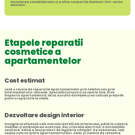
Instalarea candelabrelor și a altor corpuri de iluminat într-un loc
existent.
Etapele reparatii
cosmetice a
apartamentelor
Cost estimat
Lasă o cerere de reparatie apartamentelor prin telefon sau prin
intermediul site-ului web. Specialistul nostru va veni la tine. El va
inspecta apartamentul, vă va asculta dorințele și va calcula prețurile
pentru reparatie la cheie.
Dezvoltare design interior
Designerul afișează cele mai mici detalii ale interiorului, până la culoare,
mobilier și amenajarea acestuia, dar și locația electrică, a instalațiilor
sanitare, adică a unui proiect de inginerie complet. De asemenea, veți
vedea cum va arăta apartamentul dvs. chiar și înainte de renovare