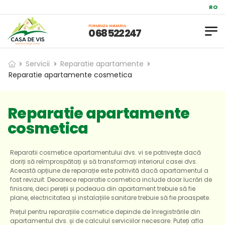
Reparații și d
RO
FORMEAZA NUMARUL
0 68 522 247
Servicii
Reparatie apartamente
Reparatie apartamente cosmetica
Reparatie apartamente
cosmetica
Reparatii cosmetice apartamentului dvs. vi se potrivește dacă
doriți să reîmprospătați și să transformați interiorul casei dvs.
Această opțiune de reparație este potrivită dacă apartamentul a
fost revizuit. Deoarece reparatie cosmetica include doar lucrări de
finisare, deci pereții și podeaua din apartament trebuie să fie
plane, electricitatea și instalațiile sanitare trebuie să fie proaspete.
Prețul pentru reparațiile cosmetice depinde de înregistrările din
apartamentul dvs. și de calculul serviciilor necesare. Puteți afla