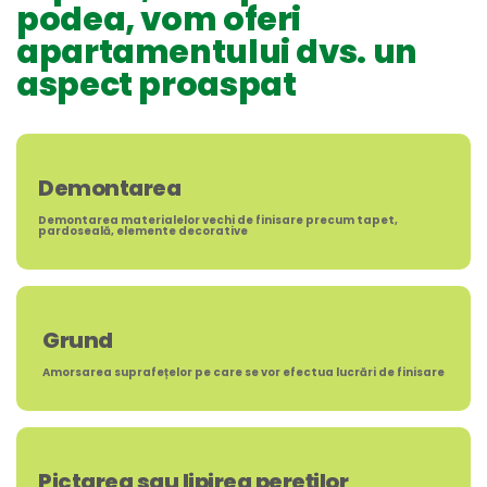
podea, vom oferi
apartamentului dvs. un
aspect proaspat
Demontarea
Demontarea materialelor vechi de finisare precum tapet,
pardoseală, elemente decorative
Grund
Amorsarea suprafețelor pe care se vor efectua lucrări de finisare
Pictarea sau lipirea pereților