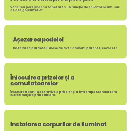
Vopsirea pereților sau tapetarea, în funcție de solicitările dvs. sau
de designul interior
Așezarea podelei
Instalarea pardoselii alese de dvs : laminat, parchet, covor etc.
Înlocuirea prizelor și a
comutatoarelor
Înlocuirea părții decorative a prizelor și a întrerupătoarelor fără
lucrări majore prin cablare.
Instalarea corpurilor de iluminat