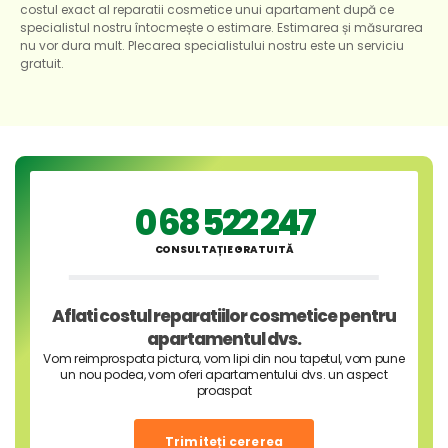
costul exact al reparatii cosmetice unui apartament după ce
specialistul nostru întocmește o estimare. Estimarea și măsurarea
nu vor dura mult. Plecarea specialistului nostru este un serviciu
gratuit.
0 68 522 247
CONSULTAȚIE GRATUITĂ
Aflati costul reparatiilor cosmetice pentru
apartamentul dvs.
Vom reimprospata pictura, vom lipi din nou tapetul, vom pune
un nou podea, vom oferi apartamentului dvs. un aspect
proaspat
Trimiteți cererea