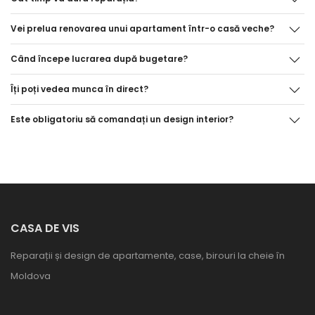
Vei prelua renovarea unui apartament într-o casă veche?
Când începe lucrarea după bugetare?
Îți poți vedea munca în direct?
Este obligatoriu să comandați un design interior?
CASA DE VIS
Reparații și design de apartamente, case, birouri la cheie în
Moldova