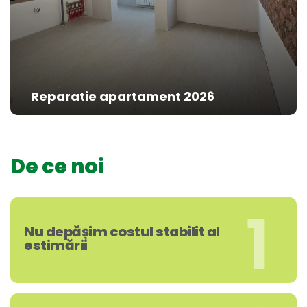
Reparatie apartament 2026
De ce noi
1
Nu depășim costul stabilit al
estimării