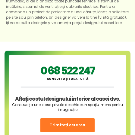
frumoasă, ci de a analiza toate punctele tehnice: sistemul de
încălzire, sistemul de ventilație și cablurile electrice. Pentru a
comanda un proiect de proiectare a unei căsuțe, lăsați o solicitare
pe site sau prin telefon. Un designer va veni la tine (vizită gratuită),
îți va asculta dorințele și va anunța prețul designului casei tale.
0 68 522 247
CONSULTAȚIE GRATUITĂ
Aflați costul designului interior al casei dvs.
Construcția unei case private deschide un spațiu imens pentru
imaginație
Trimiteți cererea