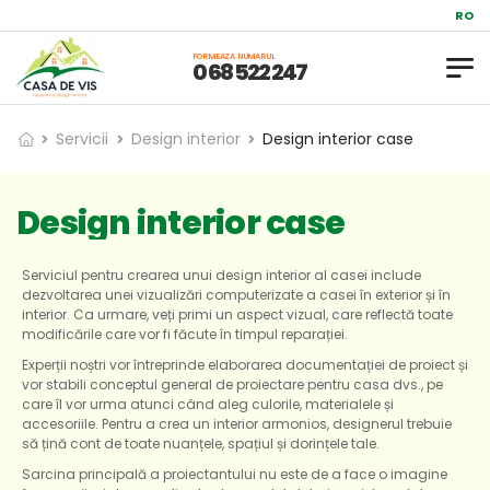
Reparații și
RO
FORMEAZA NUMARUL
0 68 522 247
Servicii
Design interior
Design interior case
Design interior case
Serviciul pentru crearea unui design interior al casei include
dezvoltarea unei vizualizări computerizate a casei în exterior și în
interior. Ca urmare, veți primi un aspect vizual, care reflectă toate
modificările care vor fi făcute în timpul reparației.
Experții noștri vor întreprinde elaborarea documentației de proiect și
vor stabili conceptul general de proiectare pentru casa dvs., pe
care îl vor urma atunci când aleg culorile, materialele și
accesoriile. Pentru a crea un interior armonios, designerul trebuie
să țină cont de toate nuanțele, spațiul și dorințele tale.
Sarcina principală a proiectantului nu este de a face o imagine