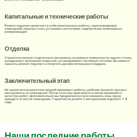
Капитальные и технические работы
Ремонт под ключ включает в себя капитальные работы, перепланировка
помещений, перенос стен, установка сантехники, подключение инженерных
коммуникаций.
Отделка
Строители наносят отделочные материалы на ровные поверхности: красят стены,
укладывают напольное покрытие, устанавливают натяжные потолки. Вы можете
заказать ремонт под ключ и получить дизайн интерьера в подарок.
Заключительный этап
На заключительном этапе прораб принимает работы, рабочие выносят мусор и
инструменты из помещения. После этого вы приезжаете и лично проверяете
качество работ. Дополнительно мы предлагаем услуги клининга, и вы сразу
приедете в чистое помещение. Гарантия на ремонт с материалами под ключ — 2
года.
Наши последние работы