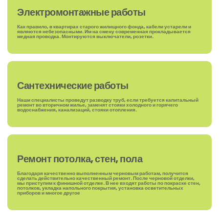
Электромонтажные работы
Как правило, в квартирах старого жилищного фонда, кабели устарели и
являются небезопасными. Им на смену современная прокладывается
медная проводка. Монтируются выключатели, розетки.
Сантехнические работы
Наши специалисты проведут разводку труб, если требуется капитальный
ремонт во вторичном жилье, заменят стояки холодного и горячего
водоснабжения, канализаций, стояки отопления.
Ремонт потолка, стен, пола
Благодаря качественно выполненным черновым работам, получится
сделать действительно качественный ремонт. После черновой отделки,
мы приступим к финишной отделке. В нее входят работы по покраске стен,
потолков, укладка напольного покрытия, установка осветительных
приборов и многое другое