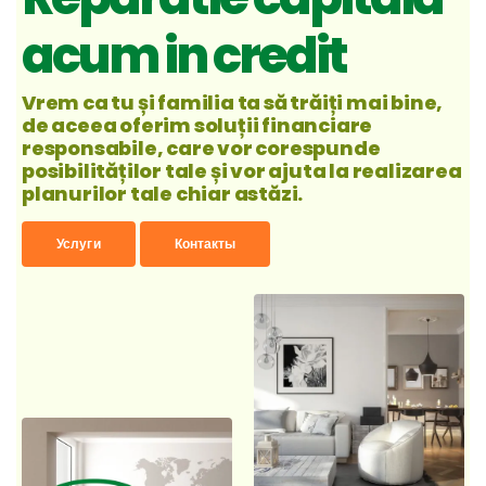
acum in credit
Vrem ca tu și familia ta să trăiți mai bine,
de aceea oferim soluții financiare
responsabile, care vor corespunde
posibilităților tale și vor ajuta la realizarea
planurilor tale chiar astăzi.
Услуги
Контакты