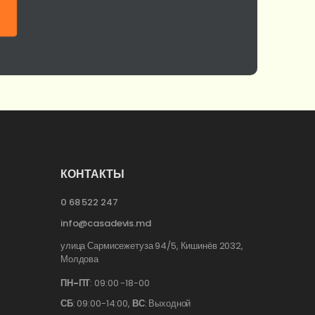
КОНТАКТЫ
0 68 522 247
info@casadevis.md
улица Сармисежетуза 94/5, Кишинёв 2032,
Молдова
ПН-ПТ
: 09:00 -18-00
СБ
: 09:00-14:00,
ВС
: Выходной